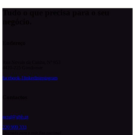
Tudo o que precisa para o seu
negócio.
Endereço
Rua Novais da Cunha, Nº 853
4420-225 Gondomar
facebook-1
linkedin
instagram
Contactos
geral@gbh.pt
220 999 333
Chamada para a rede fixa nacional